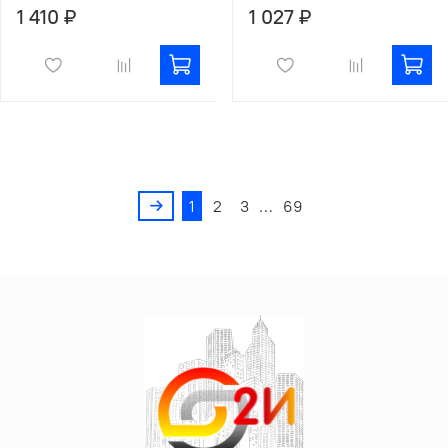
1 410 ₽
1 027 ₽
1
2
3
…
69