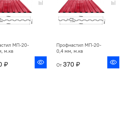
стил МП-20-
Профнастил МП-20-
, м.кв
0,4 мм, м.кв
0 ₽
370 ₽
От