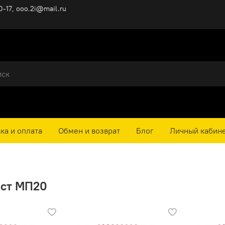
0-17, ooo.2i@mail.ru
ка и оплата
Обмен и возврат
Блог
Личный кабин
ст МП20