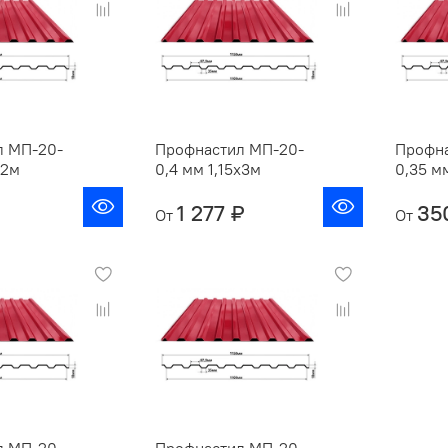
л МП-20-
Профнастил МП-20-
Профна
х2м
0,4 мм 1,15х3м
0,35 мм
1 277 ₽
35
От
От
л МП-20-
Профнастил МП-20-