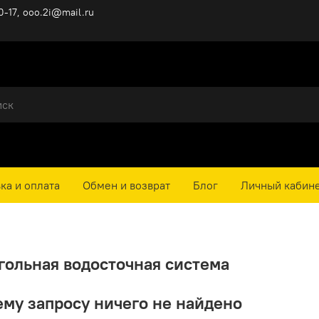
0-17, ooo.2i@mail.ru
ка и оплата
Обмен и возврат
Блог
Личный кабин
гольная водосточная система
му запросу ничего не найдено