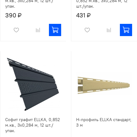
м.кв., 3х0,284 м, 12 шт./
0,852 м.кв., 3х0,284 м, 12
упак.
шт./упак.
390 ₽
431 ₽
Софит графит ELLKA, 0,852
Н-профиль ELLKA стандарт,
м.кв., 3х0,284 м, 12 шт./
3 м
упак.