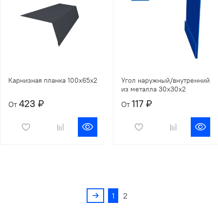
Карнизная планка 100х65х2
Угол наружный/внутренний
из металла 30х30х2
423 ₽
117 ₽
От
От
1
2