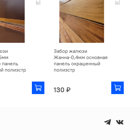
юзи
Забор жалюзи
За
5мм
Жанна-0,4мм основная
2И
я панель
панель окрашенный
по
й полиэстр
полиэстр
15
130 ₽
17