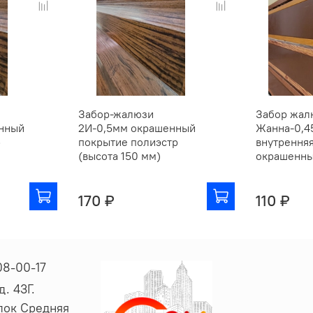
Забор-жалюзи
Забор жал
нный
2И-0,5мм окрашенный
Жанна-0,4
р
покрытие полиэстр
внутрення
(высота 150 мм)
окрашенны
170 ₽
110 ₽
08-00-17
. 43Г.
ёлок Средняя