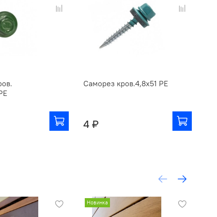
ров.
Саморез кров.4,8х51 РЕ
Са
РЕ
4 ₽
5 
Новинка
Но