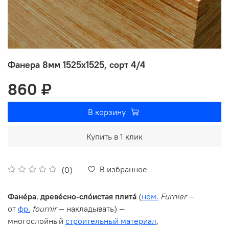
Фанера 8мм 1525х1525, сорт 4/4
860 ₽
В корзину
Купить в 1 клик
В избранное
(0)
Фане́ра
,
древе́сно-сло́истая плита́
(
нем.
Furnier
—
от
фр.
fournir
— накладывать) —
многослойный
строительный материал
,