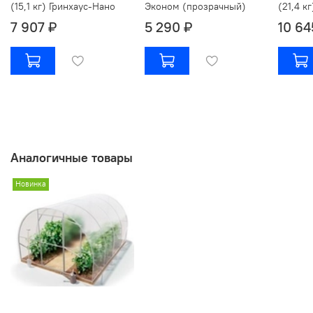
(15,1 кг) Гринхаус-Нано
Эконом (прозрачный)
(21,4 к
7 907 ₽
5 290 ₽
10 64
Аналогичные товары
Новинка