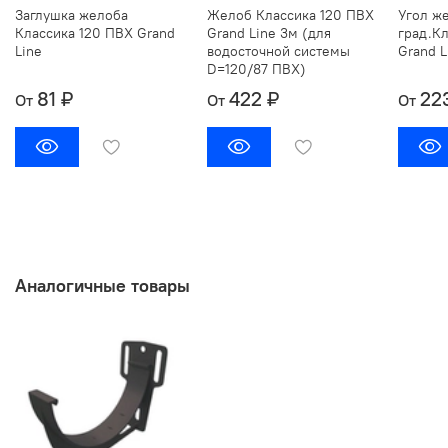
Заглушка желоба
Желоб Классика 120 ПВХ
Угол ж
Классика 120 ПВХ Grand
Grand Line 3м (для
град.К
Line
водосточной системы
Grand L
D=120/87 ПВХ)
81 ₽
422 ₽
22
От
От
От
Аналогичные товары