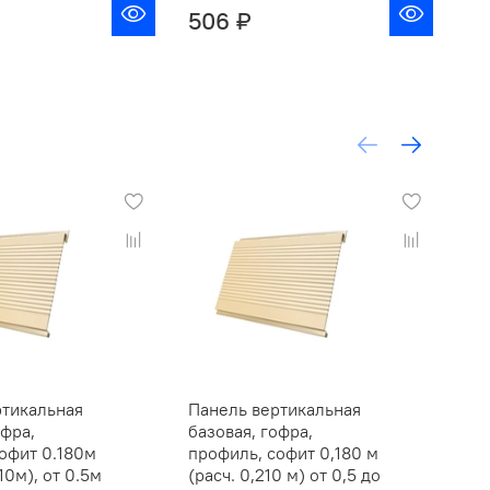
506 ₽
4
ртикальная
Панель вертикальная
Са
офра,
базовая, гофра,
до
офит 0.180м
профиль, софит 0,180 м
Гр
10м), от 0.5м
(расч. 0,210 м) от 0,5 до
м, 