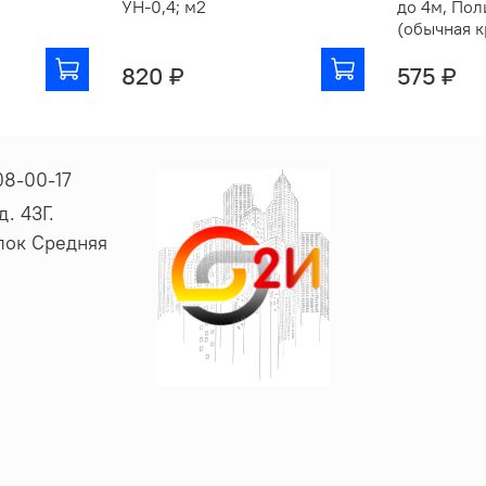
УН-0,4; м2
до 4м, Пол
(обычная к
820 ₽
575 ₽
08-00-17
. 43Г.
ёлок Средняя