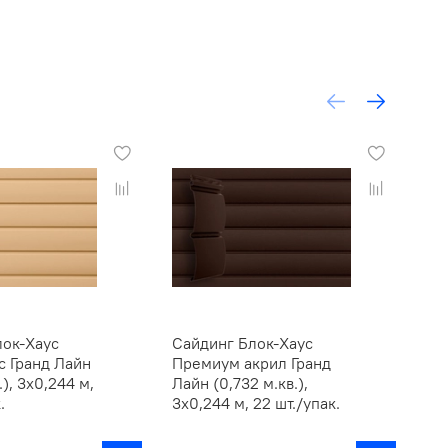
лок-Хаус
Сайдинг Блок-Хаус
Са
с Гранд Лайн
Премиум акрил Гранд
Ди
.), 3х0,244 м,
Лайн (0,732 м.кв.),
Лай
.
3х0,244 м, 22 шт./упак.
3х0