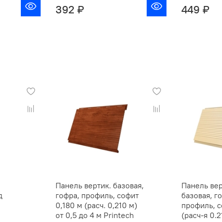
392 ₽
449 ₽
Панель вертик. базовая,
Панель ве
д
гофра, профиль, софит
базовая, г
0,180 м (расч. 0,210 м)
профиль, с
от 0,5 до 4 м Printech
(расч-я 0.2