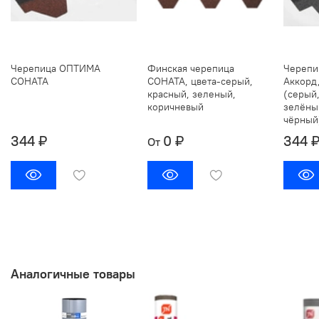
Черепица ОПТИМА
Финская черепица
Череп
СОНАТА
СОНАТА, цвета-серый,
Аккорд,
красный, зеленый,
(серый,
коричневый
зелёны
чёрный
344 ₽
0 ₽
344 
От
Аналогичные товары