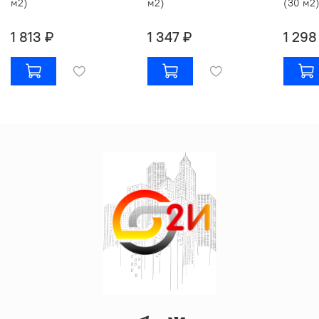
м2)
м2)
(30 м2
1 813 ₽
1 347 ₽
1 298