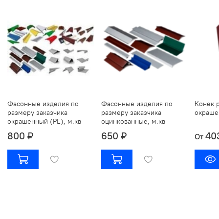
Фасонные изделия по
Фасонные изделия по
Конек 
размеру заказчика
размеру заказчика
окраше
окрашенный (РЕ), м.кв
оцинкованные, м.кв
800 ₽
650 ₽
40
От