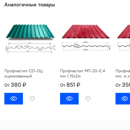
Аналогичные товары
Профнастил С21-ОЦ
Профнастил МП-20-0,4
Профна
оцинкованный
мм 1,15х2м
мм, м.к
380 ₽
851 ₽
35
От
От
От