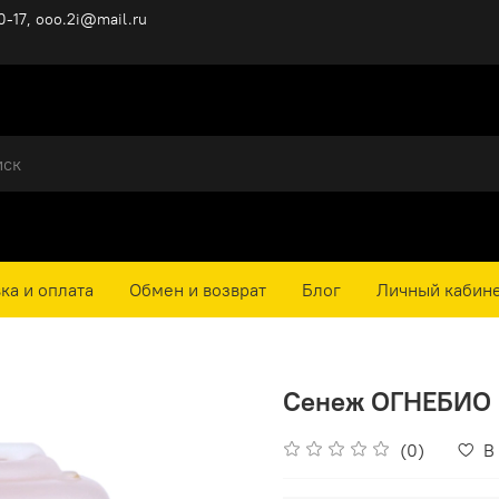
0-17, ooo.2i@mail.ru
ка и оплата
Обмен и возврат
Блог
Личный кабин
Сенеж ОГНЕБИО П
(0)
В