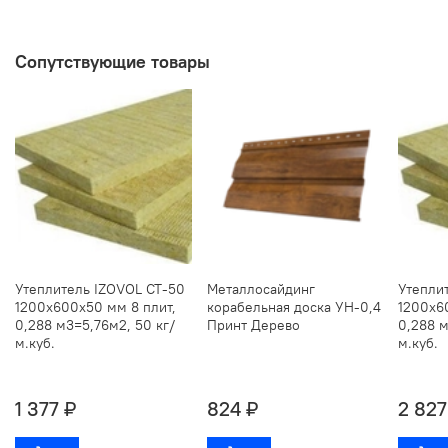
Сопутствующие товары
Утеплитель IZOVOL СТ-50
Металлосайдинг
Утепли
1200х600х50 мм 8 плит,
корабельная доска УН-0,4
1200х6
0,288 м3=5,76м2, 50 кг/
Принт Дерево
0,288 м
м.куб.
м.куб.
1 377 ₽
824 ₽
2 827