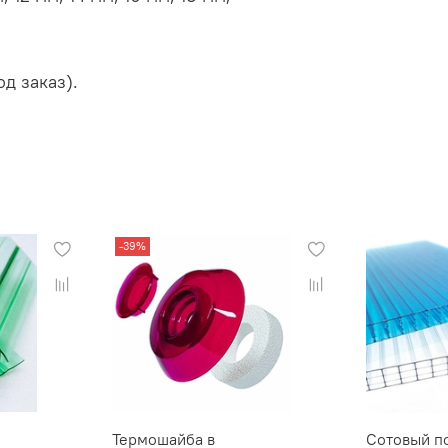
од заказ).
-39%
Термошайба в
Сотовый п