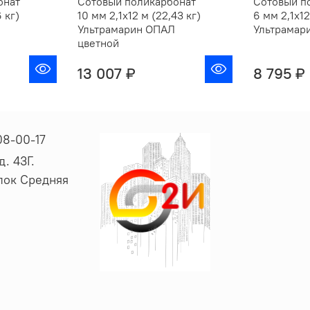
онат
Сотовый поликарбонат
Сотовый п
 кг)
10 мм 2,1х12 м (22,43 кг)
6 мм 2,1х12
Ультрамарин ОПАЛ
Ультрамар
цветной
13 007 ₽
8 795 ₽
08-00-17
. 43Г.
ёлок Средняя