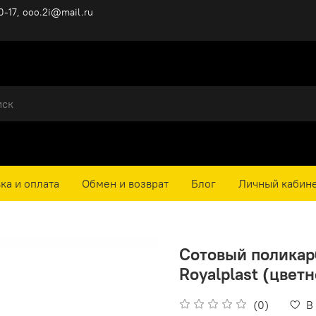
0-17, ooo.2i@mail.ru
ка и оплата
Обмен и возврат
Блог
Личный кабин
Сотовый поликарбо
Royalplast (цвет
(0)
В