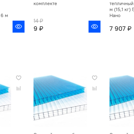
комплекте
тепличный 
м (15,1 кг)
 6 м
Нано
14 ₽
9 ₽
7 907 ₽