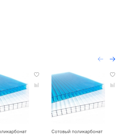
оликарбонат
Сотовый поликарбонат
Со