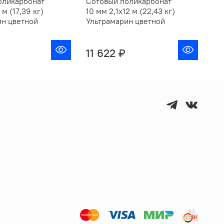
оликарбонат
Сотовый поликарбонат
Со
 м (17,39 кг)
10 мм 2,1х12 м (22,43 кг)
4 м
ин цветной
Ультрамарин цветной
Ул
11 622 ₽
6 