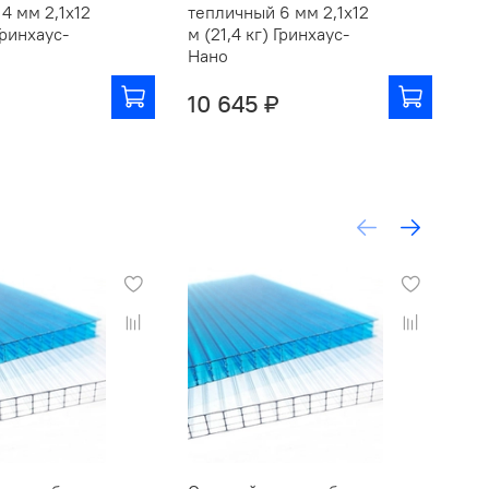
4 мм 2,1х12
тепличный 6 мм 2,1х12
4 м
 Гринхаус-
м (21,4 кг) Гринхаус-
Ул
Нано
10 645 ₽
6 