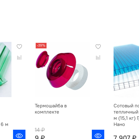
-39%
Термошайба в
Сотовый п
комплекте
тепличный 
м (15,1 кг)
 6 м
Нано
14 ₽
9 ₽
7 907 ₽