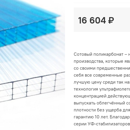
16 604 ₽
Сотовый поликарбонат – 
производства, которые я
со своими предшественни
себя все современные ра
лучшую цену среди так н
технология ультрафиолето
концентрацией действующ
выпускать облегчённый с
плотности без ущерба для
гарантию 10 лет. Благода
серии УФ-стабилизаторов