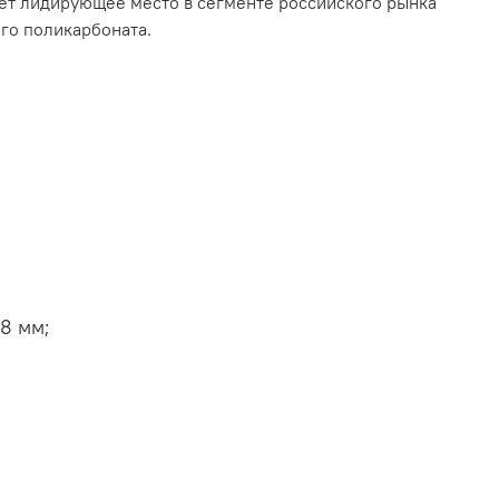
ет лидирующее место в сегменте российского рынка
го поликарбоната.
,8 мм;