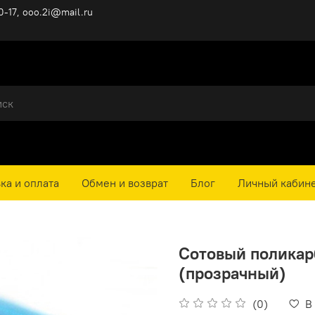
0-17, ooo.2i@mail.ru
ка и оплата
Обмен и возврат
Блог
Личный кабин
Сотовый поликарбо
(прозрачный)
(0)
В