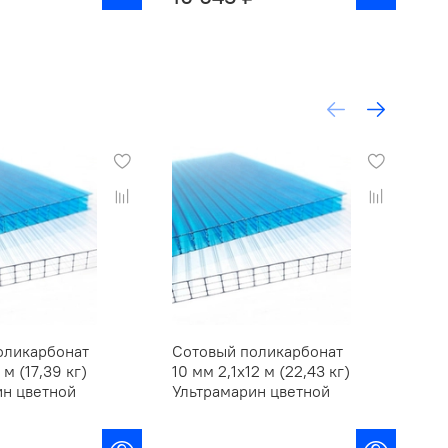
оликарбонат
Сотовый поликарбонат
Со
 м (17,39 кг)
10 мм 2,1х12 м (22,43 кг)
4 м
ин цветной
Ультрамарин цветной
Ул