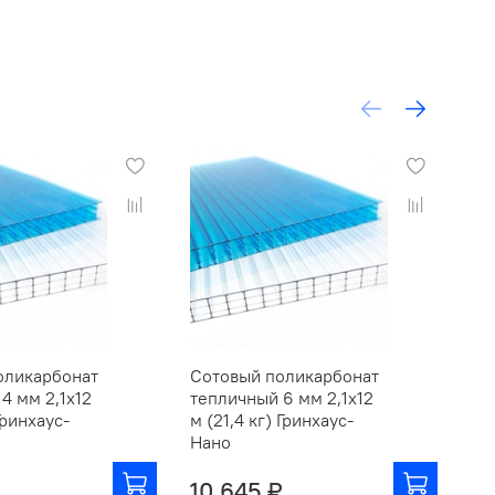
оликарбонат
Сотовый поликарбонат
Со
4 мм 2,1х12
тепличный 6 мм 2,1х12
4 м
 Гринхаус-
м (21,4 кг) Гринхаус-
Ул
Нано
10 645 ₽
6 