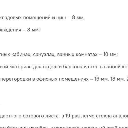
 кладовых помещений и ниш – 8 мм;
раждения – 8 мм;
ых кабинах, санузлах, ванных комнатах – 10 мм;
ой материал для отделки балкона и стен в ванной ком
перегородки в офисных помещениях – 16 мм, 18 мм, 
.
дартного сотового листа, в 19 раз легче стекла ана
 при больших изгибах, имеет завальцованный край лис