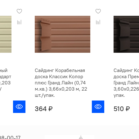
ный
Сайдинг Корабельная
Сайдинг К
ндарт
доска Классик Колор
доска Пре
0,203
плюс Гранд Лайн (0,74
Гранд Лайн 
/
м.кв.) 3,66х0,203 м, 22
3,60х0,226 
шт./упак.
упак.
364 ₽
510 ₽
08-00-17