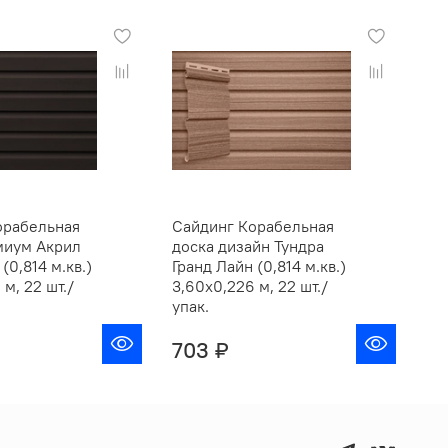
орабельная
Сайдинг Корабельная
Са
миум Акрил
доска дизайн Тундра
до
(0,814 м.кв.)
Гранд Лайн (0,814 м.кв.)
Гр
м, 22 шт./
3,60х0,226 м, 22 шт./
м.к
упак.
уп
703 ₽
4