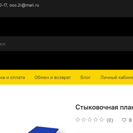
0-17, ooo.2i@mail.ru
ка и оплата
Обмен и возврат
Блог
Личный кабин
Стыковочная план
(0)
В