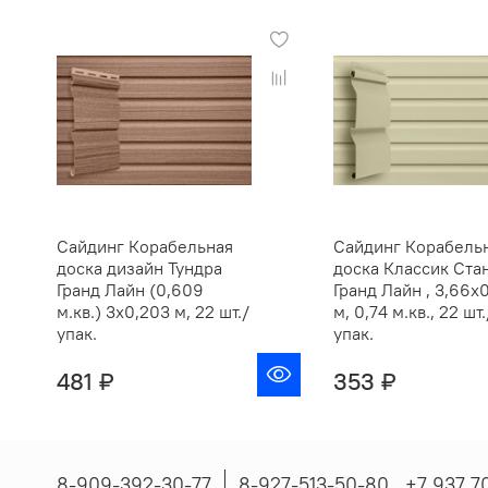
Сайдинг Корабельная
Сайдинг Корабель
доска дизайн Тундра
доска Классик Ста
Гранд Лайн (0,609
Гранд Лайн , 3,66х
м.кв.) 3х0,203 м, 22 шт./
м, 0,74 м.кв., 22 шт.
упак.
упак.
481 ₽
353 ₽
8-909-392-30-77
8-927-513-50-80 , ‪+7 937 7