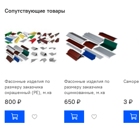
Сопутствующие товары
Фасонные изделия по
Фасонные изделия по
Саморе
размеру заказчика
размеру заказчика
окрашенный (РЕ), м.кв
оцинкованные, м.кв
800 ₽
650 ₽
3 ₽