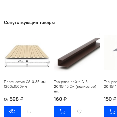
Сопутствующие товары
Профнастил С8-0.35 мм
Торцевая рейка С-8
Торцева
1200х1500мм
20*15*45 2м (полиэстер),
20*15*4
шт.
598 ₽
160 ₽
150 ₽
От