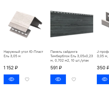
Наружный угол Ю-Пласт
Панель сайдинга
J-проф
Ель 3,05 м
Тимберблок Ель 3,05х0,23
3,05 м,
м, 0,702 м2, 10 шт./упак
1 152 ₽
591 ₽
350 