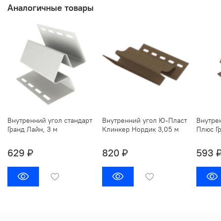
Аналогичные товары
Внутренний угол стандарт
Внутренний угол Ю-Пласт
Внутре
Гранд Лайн, 3 м
Клинкер Нордик 3,05 м
Плюс Гр
629 ₽
820 ₽
593 