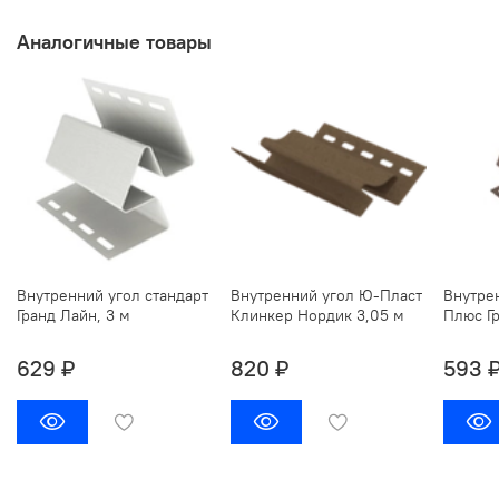
Аналогичные товары
Внутренний угол стандарт
Внутренний угол Ю-Пласт
Внутре
Гранд Лайн, 3 м
Клинкер Нордик 3,05 м
Плюс Гр
629 ₽
820 ₽
593 