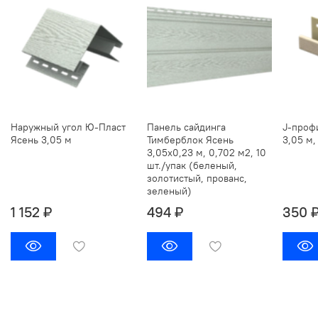
Наружный угол Ю-Пласт
Панель сайдинга
J-проф
Ясень 3,05 м
Тимберблок Ясень
3,05 м,
3,05х0,23 м, 0,702 м2, 10
шт./упак (беленый,
золотистый, прованс,
зеленый)
1 152 ₽
494 ₽
350 