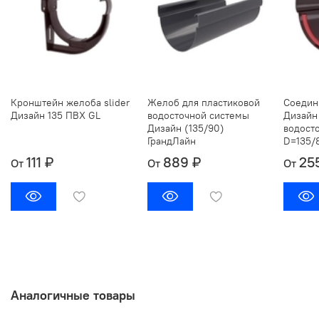
Кронштейн желоба slider
Желоб для пластиковой
Соедин
Дизайн 135 ПВХ GL
водосточной системы
Дизайн
Дизайн (135/90)
водост
ГрандЛайн
D=135/8
111 ₽
889 ₽
25
От
От
От
Аналогичные товары