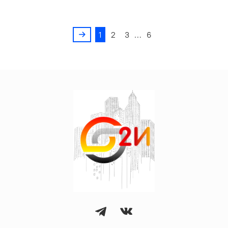
1
2
3
…
6