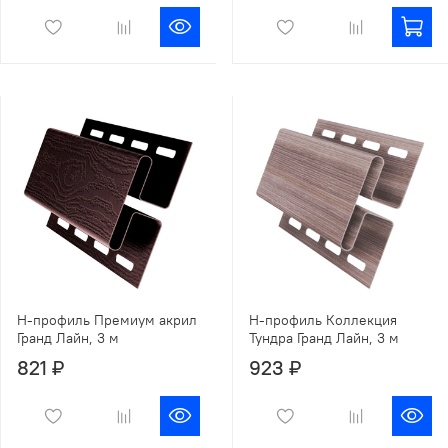
Н-профиль Премиум акрил
Н-профиль Коллекция
Гранд Лайн, 3 м
Тундра Гранд Лайн, 3 м
821 ₽
923 ₽