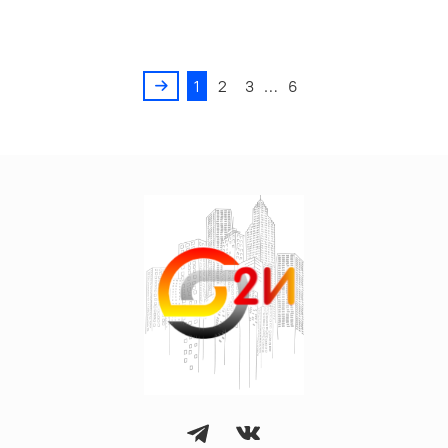
1
2
3
…
6