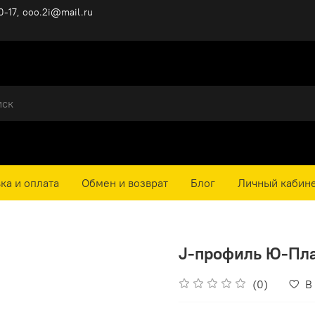
0-17, ooo.2i@mail.ru
ка и оплата
Обмен и возврат
Блог
Личный кабин
J-профиль Ю-Плас
(0)
В