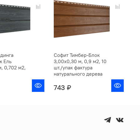
йдинга
Софит Тимбер-Блок
Па
к Ель
3,00х0,30 м, 0,9 м2, 10
Ти
, 0,702 м2,
шт./упак фактура
3,
натурального дерева
10
743 ₽
6