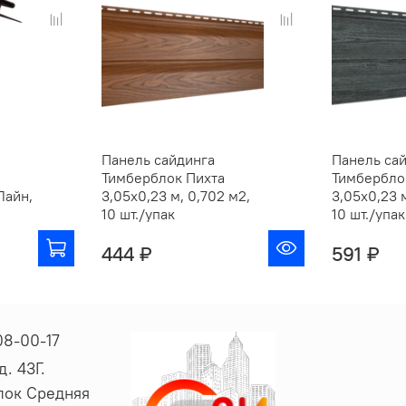
Панель сайдинга
Панель са
Тимберблок Пихта
Тимбербло
Лайн,
3,05х0,23 м, 0,702 м2,
3,05х0,23 м
10 шт./упак
10 шт./упак
444 ₽
591 ₽
08-00-17
. 43Г.
ёлок Средняя