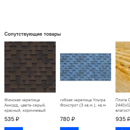
Сопутствующие товары
Финская черепица
гибкая черепица Ультра
Плита 
Аккорд, цвета-серый,
Фокстрот (3 кв.м.), кв.м
2440х1
красный, коричневый
влагос
535 ₽
780 ₽
935 