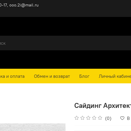
0-17, ooo.2i@mail.ru
ка и оплата
Обмен и возврат
Блог
Личный кабин
Сайдинг Архитект
(0)
В