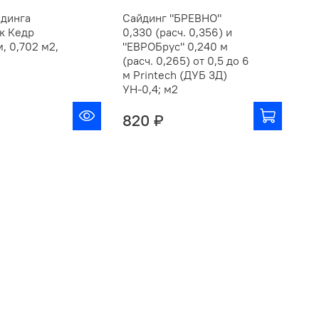
йдинга
Сайдинг "БРЕВНО"
Пр
к Кедр
0,330 (расч. 0,356) и
0,
, 0,702 м2,
"ЕВРОБрус" 0,240 м
(расч. 0,265) от 0,5 до 6
м Printech (ДУБ 3Д)
УН-0,4; м2
820 ₽
19