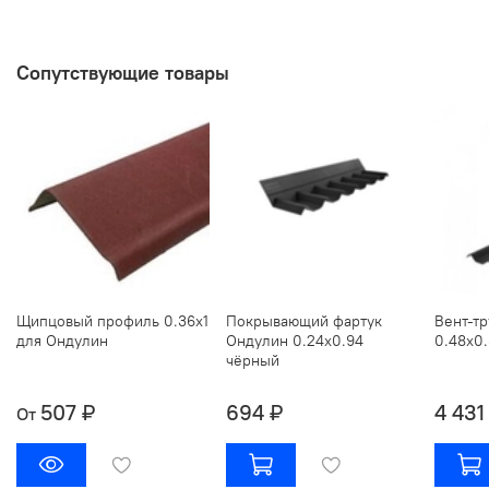
Сопутствующие товары
Щипцовый профиль 0.36х1
Покрывающий фартук
Вент-т
для Ондулин
Ондулин 0.24х0.94
0.48х0
чёрный
507 ₽
694 ₽
4 431
От