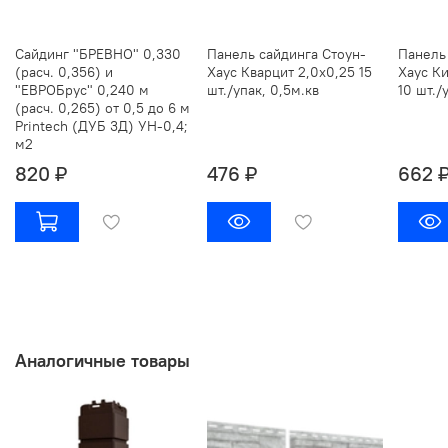
Сайдинг "БРЕВНО" 0,330
Панель сайдинга Стоун-
Панель
(расч. 0,356) и
Хаус Кварцит 2,0х0,25 15
Хаус К
"ЕВРОБрус" 0,240 м
шт./упак, 0,5м.кв
10 шт./
(расч. 0,265) от 0,5 до 6 м
Printech (ДУБ 3Д) УН-0,4;
м2
820 ₽
476 ₽
662 
Аналогичные товары