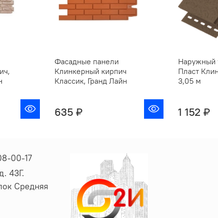
Фасадные панели
Наружный 
ич,
Клинкерный кирпич
Пласт Кли
н
Классик, Гранд Лайн
3,05 м
635 ₽
1 152 ₽
08-00-17
. 43Г.
ёлок Средняя