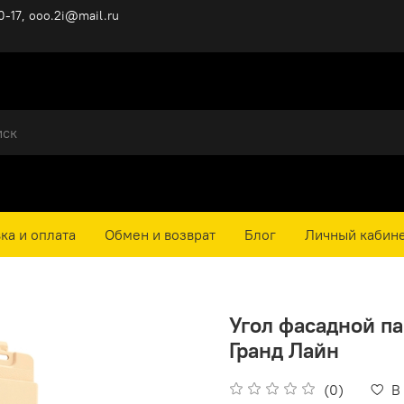
0-17, ooo.2i@mail.ru
ка и оплата
Обмен и возврат
Блог
Личный кабин
Угол фасадной п
Гранд Лайн
(0)
В