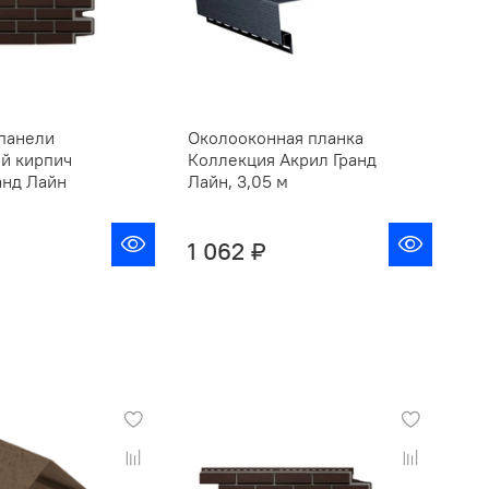
панели
Околооконная планка
Фа
й кирпич
Коллекция Акрил Гранд
Кр
анд Лайн
Лайн, 3,05 м
Фа
1 062 ₽
От