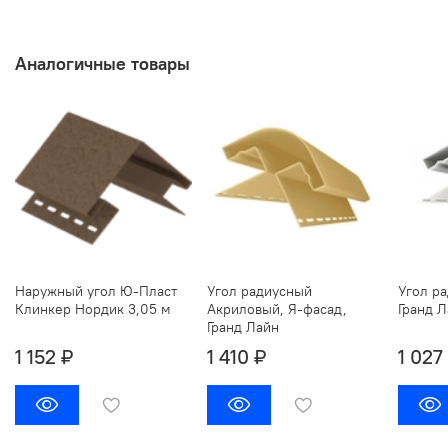
Аналогичные товары
Наружный угол Ю-Пласт
Угол радиусный
Угол р
Клинкер Нордик 3,05 м
Акриловый, Я-фасад,
Гранд Л
Гранд Лайн
1 152 ₽
1 410 ₽
1 027