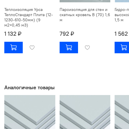
Теплоизоляция Урса
Пароизоляция для стен и
Гидро-
ТеплоСтандарт Плита (12-
скатных кровель В (70) 1,6
высоко
1230-610-50мм) (9
м
1,5 м
м2=0,45 м3)
1 132 ₽
792 ₽
1 562
Аналогичные товары