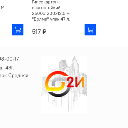
Гипсокартон
ТМ
влагостойкий
2500х1200х12,5 м
"Волма" упак 47 л.
517 ₽
08-00-17
. 43Г.
ёлок Средняя