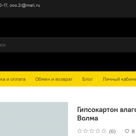
0-17, ooo.2i@mail.ru
ка и оплата
Обмен и возврат
Блог
Личный кабин
Гипсокартон вла
Волма
(0)
В