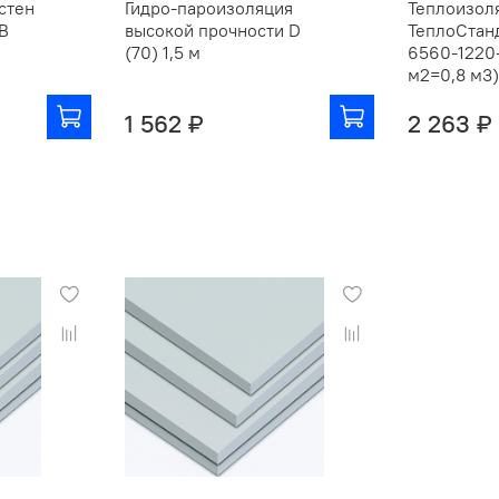
стен
Гидро-пароизоляция
Теплоизол
 В
высокой прочности D
ТеплоСтанд
(70) 1,5 м
6560-1220
м2=0,8 м3)
1 562 ₽
2 263 ₽