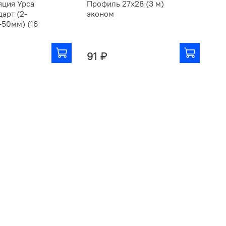
яция Урса
Профиль 27х28 (3 м)
Пр
арт (2-
эконом
-50мм) (16
91 ₽
2