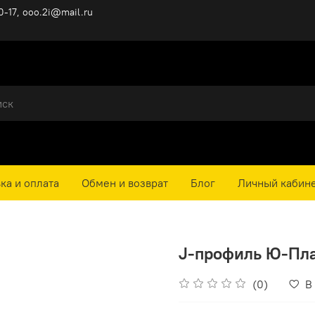
0-17, ooo.2i@mail.ru
ка и оплата
Обмен и возврат
Блог
Личный кабин
J-профиль Ю-Плас
(0)
В