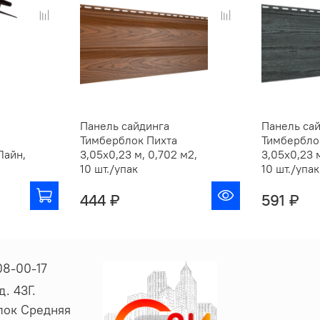
Панель сайдинга
Панель са
Тимберблок Пихта
Тимбербло
Лайн,
3,05х0,23 м, 0,702 м2,
3,05х0,23 м
10 шт./упак
10 шт./упак
444 ₽
591 ₽
08-00-17
. 43Г.
ёлок Средняя