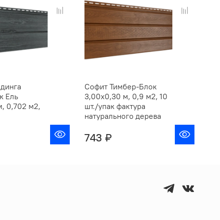
йдинга
Софит Тимбер-Блок
Па
к Ель
3,00х0,30 м, 0,9 м2, 10
Ти
, 0,702 м2,
шт./упак фактура
3,
натурального дерева
10
743 ₽
6