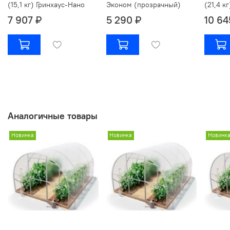
(15,1 кг) Гринхаус-Нано
Эконом (прозрачный)
(21,4 к
7 907 ₽
5 290 ₽
10 64
Аналогичные товары
Новинка
Новинка
Новинк