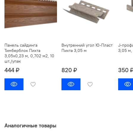
Панель сайдинга
Внутренний угол Ю-Пласт
J-проф
Тимберблок Пихта
Пихта 3,05 м
3,05 м,
3,05х0,23 м, 0,702 м2, 10
шт./упак
444 ₽
820 ₽
350 
Аналогичные товары