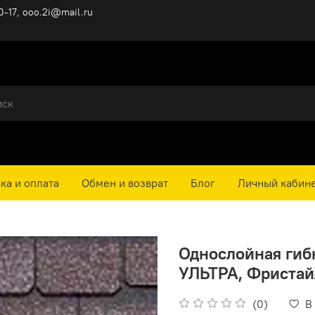
0-17, ooo.2i@mail.ru
ка и оплата
Обмен и возврат
Блог
Личный кабин
Однослойная ги
УЛЬТРА, Фристай
(0)
В