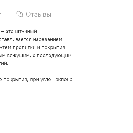
и
Отзывы
– это штучный
отавливается нарезанием
путем пропитки и покрытия
ым вяжущим, с последующим
ий.
о покрытия, при угле наклона