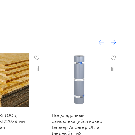
-3 (ОСБ,
Подкладочный
По
х1220х9 мм
самоклеющийся ковер
An
ая
Барьер Anderep Ultra
(чёрный) , м2