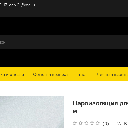
0-17, ooo.2i@mail.ru
ка и оплата
Обмен и возврат
Блог
Личный кабин
Пароизоляция для
м
(0)
В