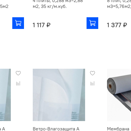
4 плиты, 0,288 м3=2,88
8 плит, 0,2
75м2
м2, 35 кг/м.куб.
м3=5,76м2,
1 117 ₽
1 377 ₽
а А
Ветро-Влагозащита А
Мембрана