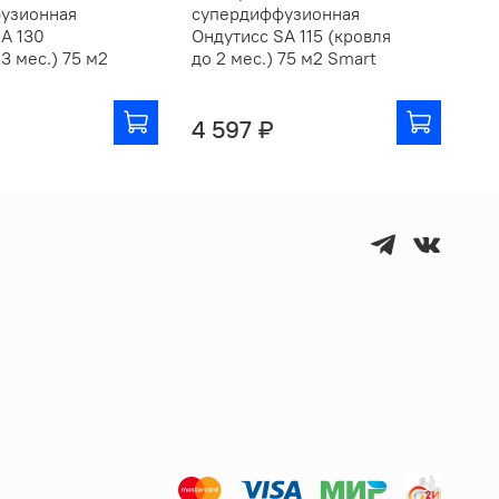
узионная
супердиффузионная
су
A 130
Ондутисс SA 115 (кровля
Он
 3 мес.) 75 м2
до 2 мес.) 75 м2 Smart
до
ле
4 597 ₽
4 