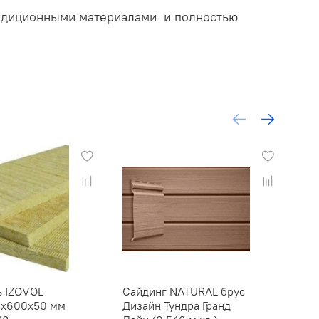
традиционными материалами и полностью
ь IZOVOL
Сайдинг NATURAL брус
Са
0х600х50 мм
Дизайн Тундра Гранд
до