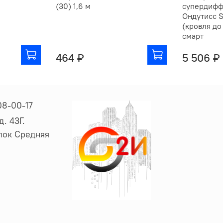
(30) 1,6 м
супердифф
Ондутисс S
(кровля до
смарт
464 ₽
5 506 ₽
08-00-17
. 43Г.
ёлок Средняя