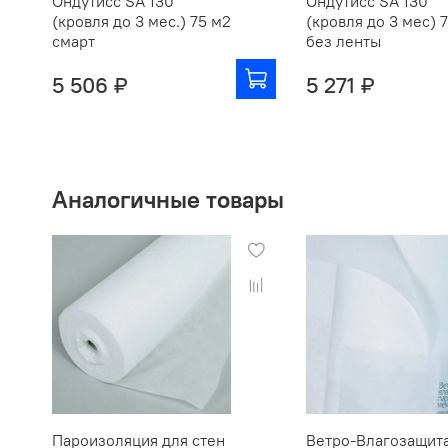
Ондутисс SA 130
Ондутисс SA 130
(кровля до 3 мес.) 75 м2
(кровля до 3 мес) 
смарт
без ленты
5 506 ₽
5 271 ₽
Аналогичные товары
Пароизоляция для стен
Ветро-Влагозащит