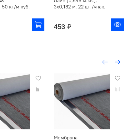
88
Лайн (0,546 м.кв.),
3х
 50 кг/м.куб.
3х0,182 м, 22 шт./упак.
22 
453 ₽
2
Мембрана
Ме