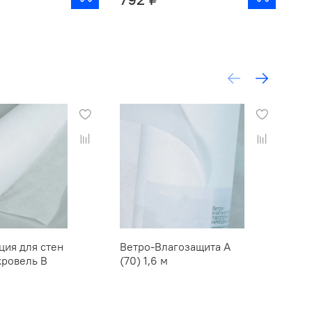
ция для стен
Ветро-Влагозащита А
Ве
кровель В
(70) 1,6 м
(30