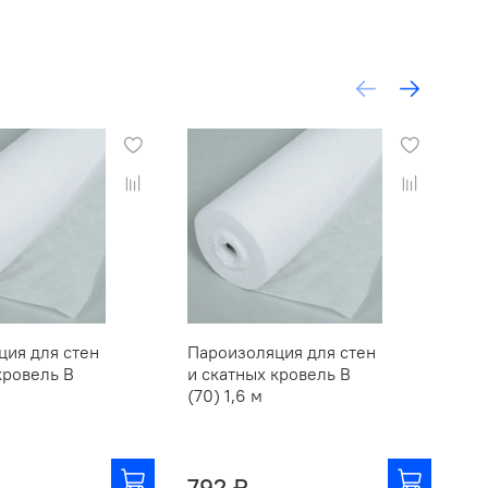
ция для стен
Пароизоляция для стен
Са
кровель В
и скатных кровель В
Ди
(70) 1,6 м
Лай
3х0
792 ₽
4