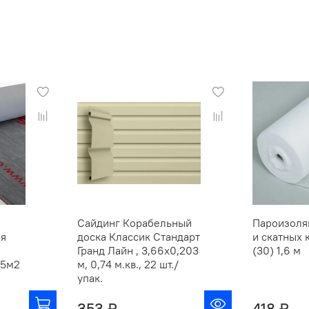
Сайдинг Корабельный
Пароизоля
ая
доска Классик Стандарт
и скатных 
Гранд Лайн , 3,66х0,203
(30) 1,6 м
75м2
м, 0,74 м.кв., 22 шт./
упак.
353 ₽
418 ₽