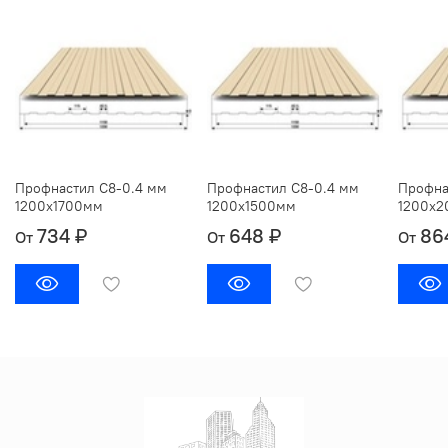
Профнастил С8-0.4 мм
Профнастил С8-0.4 мм
Профна
1200х1700мм
1200х1500мм
1200х
734 ₽
648 ₽
86
От
От
От