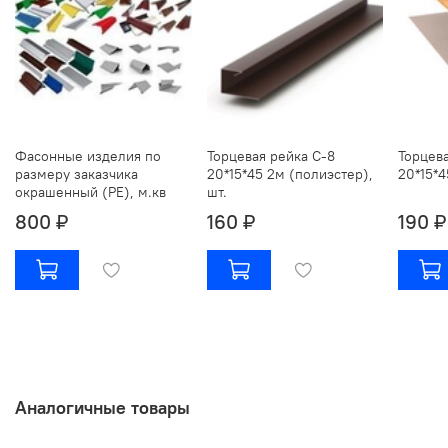
Фасонные изделия по
Торцевая рейка С-8
Торцева
размеру заказчика
20*15*45 2м (полиэстер),
20*15*4
окрашенный (РЕ), м.кв
шт.
800 ₽
160 ₽
190 ₽
Аналогичные товары