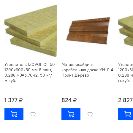
Утеплитель IZOVOL СТ-50
Металлосайдинг
Утепли
1200х600х50 мм 8 плит,
корабельная доска УН-0,4
1200х6
0,288 м3=5,76м2, 50 кг/
Принт Дерево
0,288 м
м.куб.
м.куб.
1 377 ₽
824 ₽
2 827