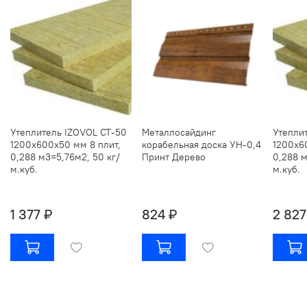
Утеплитель IZOVOL СТ-50
Металлосайдинг
Утепли
1200х600х50 мм 8 плит,
корабельная доска УН-0,4
1200х6
0,288 м3=5,76м2, 50 кг/
Принт Дерево
0,288 м
м.куб.
м.куб.
1 377 ₽
824 ₽
2 827