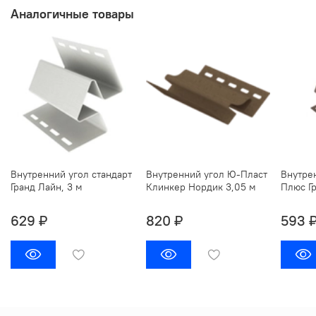
Аналогичные товары
Внутренний угол стандарт
Внутренний угол Ю-Пласт
Внутре
Гранд Лайн, 3 м
Клинкер Нордик 3,05 м
Плюс Гр
629 ₽
820 ₽
593 