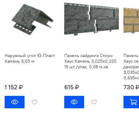
Наружный угол Ю-Пласт
Панель сайдинга Стоун-
Панель
Камень 3,05 м
Хаус Камень 3,025х0,225
Хаус се
15 шт./упак, 0,68 м.кв
декора
3,035х0
0,695м
1 152 ₽
615 ₽
730 