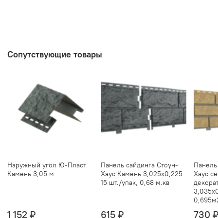
Сопутствующие товары
Наружный угол Ю-Пласт
Панель сайдинга Стоун-
Панель
Камень 3,05 м
Хаус Камень 3,025х0,225
Хаус се
15 шт./упак, 0,68 м.кв
декора
3,035х0
0,695м
1 152 ₽
615 ₽
730 