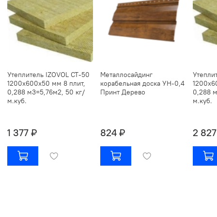
Утеплитель IZOVOL СТ-50
Металлосайдинг
Утепли
1200х600х50 мм 8 плит,
корабельная доска УН-0,4
1200х6
0,288 м3=5,76м2, 50 кг/
Принт Дерево
0,288 м
м.куб.
м.куб.
1 377 ₽
824 ₽
2 827