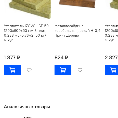
Утеплитель IZOVOL СТ-50
Металлосайдинг
Утепли
1200х600х50 мм 8 плит,
корабельная доска УН-0,4
1200х6
0,288 м3=5,76м2, 50 кг/
Принт Дерево
0,288 м
м.куб.
м.куб.
1 377 ₽
824 ₽
2 827
Аналогичные товары