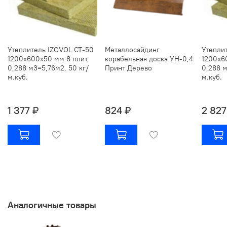
Утеплитель IZOVOL СТ-50
Металлосайдинг
Утепли
1200х600х50 мм 8 плит,
корабельная доска УН-0,4
1200х6
0,288 м3=5,76м2, 50 кг/
Принт Дерево
0,288 м
м.куб.
м.куб.
1 377 ₽
824 ₽
2 827
Аналогичные товары