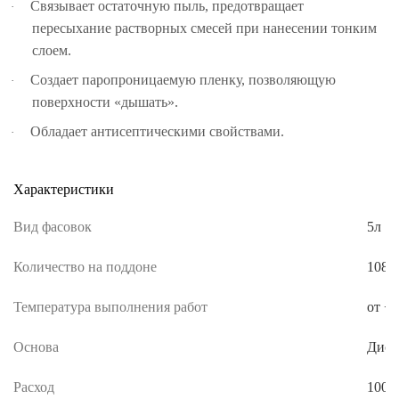
Связывает остаточную пыль, предотвращает
·
пересыхание растворных смесей при нанесении тонким
слоем.
Создает паропроницаемую пленку, позволяющую
·
поверхности «дышать».
Обладает антисептическими свойствами.
·
Характеристики
Вид фасовок
5л | 
Количество на поддоне
108ш
Температура выполнения работ
от +5
Основа
Дисп
Расход
100-