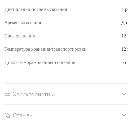
Цвет пленки после высыхания
Проз
Время высыхания
До 2,
Срок хранения
12 м
Температура хранения/транспортировки
12 м
Циклы замораживания/оттаивания
5 ци
Характеристики
Отзывы