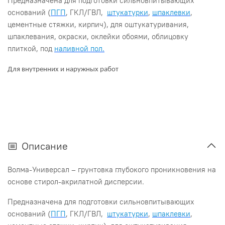
Предназначена для подготовки сильновпитывающих
оснований (
ПГП
, ГКЛ/ГВЛ,
штукатурки
,
шпаклевки
,
цементные стяжки, кирпич), для оштукатуривания,
шпаклевания, окраски, оклейки обоями, облицовку
плиткой, под
наливной пол.
Для внутренних и наружных работ
Описание
Волма-Универсал – грунтовка глубокого проникновения на
основе стирол-акрилатной дисперсии.
Предназначена для подготовки сильновпитывающих
оснований (
ПГП
, ГКЛ/ГВЛ,
штукатурки
,
шпаклевки
,