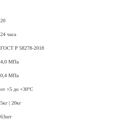
20
24 часа
ГОСТ Р 58278-2018
4,0 МПа
0,4 МПа
от +5 до +30ºС
5кг | 20кг
63шт