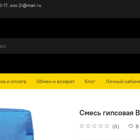
0-17, ooo.2i@mail.ru
ка и оплата
Обмен и возврат
Блог
Личный кабин
Смесь гипсовая В
(0)
В