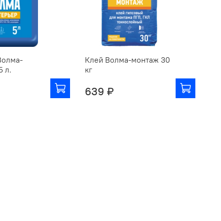
Волма-
Клей Волма-монтаж 30
Гр
5 л.
кг
Ун
639 ₽
5